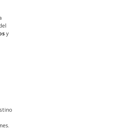
a
del
os
y
stino
nes.