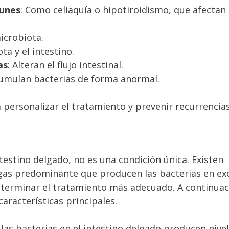
munes
: Como celiaquía o hipotiroidismo, que afectan 
microbiota.
ta y el intestino.
as
: Alteran el flujo intestinal.
cumulan bacterias de forma anormal.
 personalizar el tratamiento y prevenir recurrencias
testino delgado, no es una condición única. Existen
l gas predominante que producen las bacterias en ex
 determinar el tratamiento más adecuado. A continuac
características principales.
 las bacterias en el intestino delgado producen nive