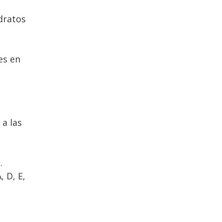
idratos
es en
a las
.
, D, E,