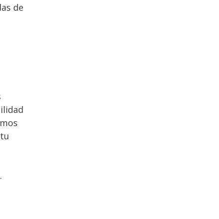
das de
s
ilidad
ramos
 tu
.