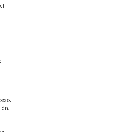
el
.
ceso.
ión,
les