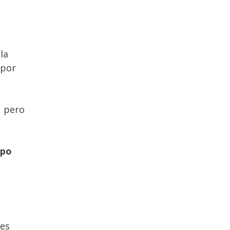
la
 por
, pero
rpo
 es