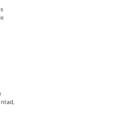
ás
de
e
untad,