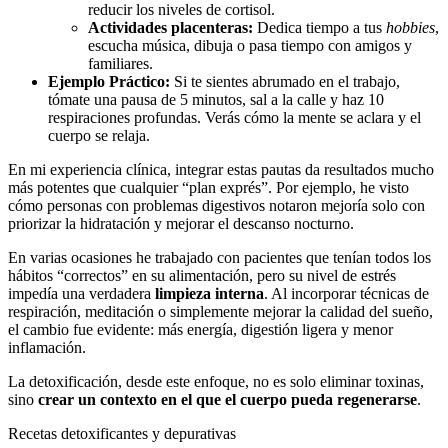
reducir los niveles de cortisol.
Actividades placenteras:
Dedica tiempo a tus
hobbies
,
escucha música, dibuja o pasa tiempo con amigos y
familiares.
Ejemplo Práctico:
Si te sientes abrumado en el trabajo,
tómate una pausa de 5 minutos, sal a la calle y haz 10
respiraciones profundas. Verás cómo la mente se aclara y el
cuerpo se relaja.
En mi experiencia clínica, integrar estas pautas da resultados mucho
más potentes que cualquier “plan exprés”. Por ejemplo, he visto
cómo personas con problemas digestivos notaron mejoría solo con
priorizar la hidratación y mejorar el descanso nocturno.
En varias ocasiones he trabajado con pacientes que tenían todos los
hábitos “correctos” en su alimentación, pero su nivel de estrés
impedía una verdadera
limpieza interna
. Al incorporar técnicas de
respiración, meditación o simplemente mejorar la calidad del sueño,
el cambio fue evidente: más energía, digestión ligera y menor
inflamación.
La detoxificación, desde este enfoque, no es solo eliminar toxinas,
sino
crear un contexto en el que el cuerpo pueda regenerarse
.
Recetas detoxificantes y depurativas