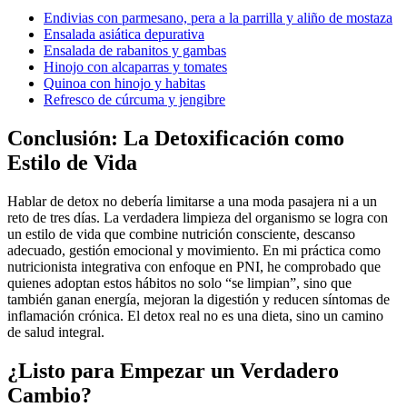
Endivias con parmesano, pera a la parrilla y aliño de mostaza
Ensalada asiática depurativa
Ensalada de rabanitos y gambas
Hinojo con alcaparras y tomates
Quinoa con hinojo y habitas
Refresco de cúrcuma y jengibre
Conclusión: La Detoxificación como
Estilo de Vida
Hablar de detox no debería limitarse a una moda pasajera ni a un
reto de tres días. La verdadera limpieza del organismo se logra con
un estilo de vida que combine nutrición consciente, descanso
adecuado, gestión emocional y movimiento. En mi práctica como
nutricionista integrativa con enfoque en PNI, he comprobado que
quienes adoptan estos hábitos no solo “se limpian”, sino que
también ganan energía, mejoran la digestión y reducen síntomas de
inflamación crónica. El detox real no es una dieta, sino un camino
de salud integral.
¿Listo para Empezar un Verdadero
Cambio?