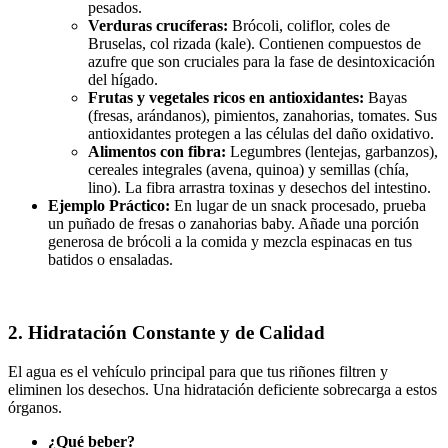
pesados.
Verduras crucíferas:
Brócoli, coliflor, coles de
Bruselas, col rizada (kale). Contienen compuestos de
azufre que son cruciales para la fase de desintoxicación
del hígado.
Frutas y vegetales ricos en antioxidantes:
Bayas
(fresas, arándanos), pimientos, zanahorias, tomates. Sus
antioxidantes protegen a las células del daño oxidativo.
Alimentos con fibra:
Legumbres (lentejas, garbanzos),
cereales integrales (avena, quinoa) y semillas (chía,
lino). La fibra arrastra toxinas y desechos del intestino.
Ejemplo Práctico:
En lugar de un snack procesado, prueba
un puñado de fresas o zanahorias baby. Añade una porción
generosa de brócoli a la comida y mezcla espinacas en tus
batidos o ensaladas.
2. Hidratación Constante y de Calidad
El agua es el vehículo principal para que tus riñones filtren y
eliminen los desechos. Una hidratación deficiente sobrecarga a estos
órganos.
¿Qué beber?