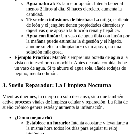
Agua natural:
Es la mejor opción. Intenta beber al
menos 2 litros al día. Si haces ejercicio, aumenta la
cantidad.
Té verde o infusiones de hierbas:
La ortiga, el diente
de león y el jengibre tienen propiedades diuréticas y
digestivas que apoyan la función renal y hepática.
Agua con limón:
Un vaso de agua tibia con limón por
la mañana puede estimular la digestión y el hígado,
aunque su efecto «limpiador» es un apoyo, no una
solución milagrosa.
Ejemplo Práctico:
Mantén siempre una botella de agua a la
vista en tu escritorio o mochila. Antes de cada comida, bebe
un vaso de agua. Si te aburre el agua sola, añade rodajas de
pepino, menta o limón.
3. Sueño Reparador: La Limpieza Nocturna
Mientras duermes, tu cuerpo no solo descansa, sino que también
activa procesos vitales de limpieza celular y reparación. La falta de
sueño crónico genera estrés y aumenta la inflamación.
¿Cómo mejorarlo?
Establece un horario:
Intenta acostarte y levantarte a
la misma hora todos los días para regular tu reloj
biológico.