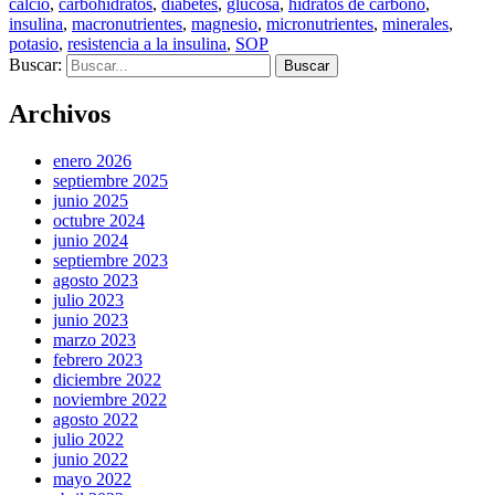
calcio
,
carbohidratos
,
diabetes
,
glucosa
,
hidratos de carbono
,
insulina
,
macronutrientes
,
magnesio
,
micronutrientes
,
minerales
,
potasio
,
resistencia a la insulina
,
SOP
Buscar:
Archivos
enero 2026
septiembre 2025
junio 2025
octubre 2024
junio 2024
septiembre 2023
agosto 2023
julio 2023
junio 2023
marzo 2023
febrero 2023
diciembre 2022
noviembre 2022
agosto 2022
julio 2022
junio 2022
mayo 2022