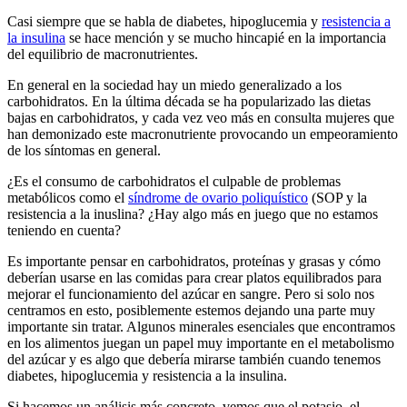
Casi siempre que se habla de diabetes, hipoglucemia y
resistencia a
la insulina
se hace mención y se mucho hincapié en la importancia
del equilibrio de macronutrientes.
En general en la sociedad hay un miedo generalizado a los
carbohidratos. En la última década se ha popularizado las dietas
bajas en carbohidratos, y cada vez veo más en consulta mujeres que
han demonizado este macronutriente provocando un empeoramiento
de los síntomas en general.
¿Es el consumo de carbohidratos el culpable de problemas
metabólicos como el
síndrome de ovario poliquístico
(SOP y la
resistencia a la inuslina? ¿Hay algo más en juego que no estamos
teniendo en cuenta?
Es importante pensar en carbohidratos, proteínas y grasas y cómo
deberían usarse en las comidas para crear platos equilibrados para
mejorar el funcionamiento del azúcar en sangre. Pero si solo nos
centramos en esto, posiblemente estemos dejando una parte muy
importante sin tratar. Algunos minerales esenciales que encontramos
en los alimentos juegan un papel muy importante en el metabolismo
del azúcar y es algo que debería mirarse también cuando tenemos
diabetes, hipoglucemia y resistencia a la insulina.
Si hacemos un análisis más concreto, vemos que el potasio, el