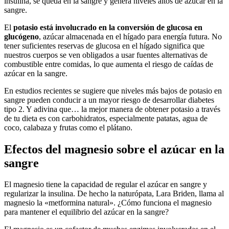
insulina, se queda en la sangre y genera niveles altos de azúcar en la
sangre.
El
potasio está involucrado en la conversión de glucosa en
glucógeno
, azúcar almacenada en el hígado para energía futura. No
tener suficientes reservas de glucosa en el hígado significa que
nuestros cuerpos se ven obligados a usar fuentes alternativas de
combustible entre comidas, lo que aumenta el riesgo de caídas de
azúcar en la sangre.
En estudios recientes se sugiere que niveles más bajos de potasio en
sangre pueden conducir a un mayor riesgo de desarrollar diabetes
tipo 2. Y adivina que… la mejor manera de obtener potasio a través
de tu dieta es con carbohidratos, especialmente patatas, agua de
coco, calabaza y frutas como el plátano.
Efectos del magnesio sobre el azúcar en la
sangre
El magnesio tiene la capacidad de regular el azúcar en sangre y
regularizar la insulina. De hecho la naturópata, Lara Briden, llama al
magnesio la «metformina natural». ¿Cómo funciona el magnesio
para mantener el equilibrio del azúcar en la sangre?