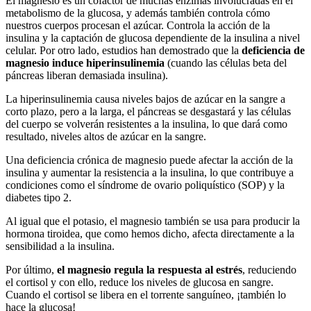
El magnesio es un cofactor de muchas enzimas involucradas en el
metabolismo de la glucosa, y además también controla cómo
nuestros cuerpos procesan el azúcar. Controla la acción de la
insulina y la captación de glucosa dependiente de la insulina a nivel
celular. Por otro lado, estudios han demostrado que la
deficiencia de
magnesio induce hiperinsulinemia
(cuando las células beta del
páncreas liberan demasiada insulina).
La hiperinsulinemia causa niveles bajos de azúcar en la sangre a
corto plazo, pero a la larga, el páncreas se desgastará y las células
del cuerpo se volverán resistentes a la insulina, lo que dará como
resultado, niveles altos de azúcar en la sangre.
Una deficiencia crónica de magnesio puede afectar la acción de la
insulina y aumentar la resistencia a la insulina, lo que contribuye a
condiciones como el síndrome de ovario poliquístico (SOP) y la
diabetes tipo 2.
Al igual que el potasio, el magnesio también se usa para producir la
hormona tiroidea, que como hemos dicho, afecta directamente a la
sensibilidad a la insulina.
Por último,
el magnesio regula la respuesta al estrés
, reduciendo
el cortisol y con ello, reduce los niveles de glucosa en sangre.
Cuando el cortisol se libera en el torrente sanguíneo, ¡también lo
hace la glucosa!