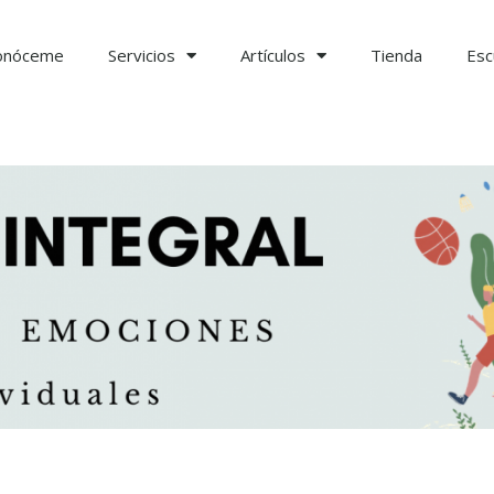
onóceme
Servicios
Artículos
Tienda
Esc