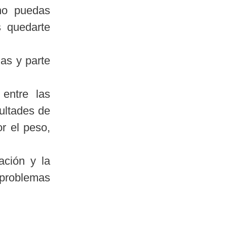
no puedas
s quedarte
las y parte
entre las
cultades de
or el peso,
ación y la
 problemas