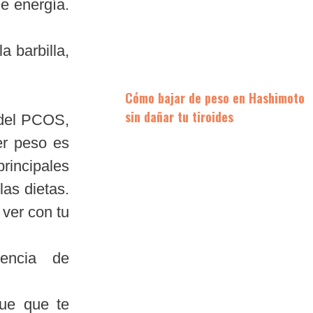
de energía.
a barbilla,
Cómo bajar de peso en Hashimoto
sin dañar tu tiroides
 del PCOS,
er peso es
incipales
las dietas.
ver con tu
sencia de
que que te