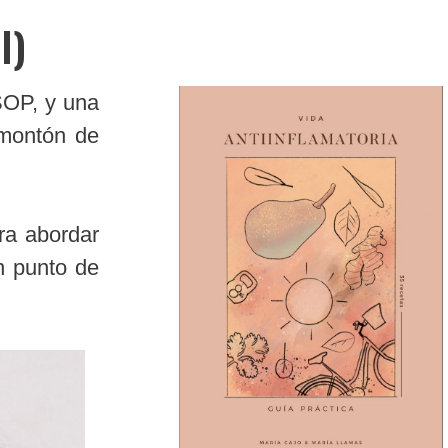
I)
SOP, y una
 montón de
ra abordar
n punto de