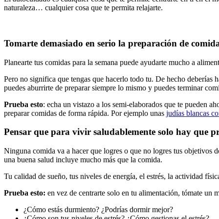
naturaleza… cualquier cosa que te permita relajarte.
Tomarte demasiado en serio la preparación de comid
Planearte tus comidas para la semana puede ayudarte mucho a aliment
Pero no significa que tengas que hacerlo todo tu. De hecho deberías ha
puedes aburrirte de preparar siempre lo mismo y puedes terminar co
Prueba esto
: echa un vistazo a los semi-elaborados que te pueden a
preparar comidas de forma rápida. Por ejemplo unas
judías blancas c
Pensar que para vivir saludablemente solo hay que pr
Ninguna comida va a hacer que logres o que no logres tus objetivos de
una buena salud incluye mucho más que la comida.
Tu calidad de sueño, tus niveles de energía, el estrés, la actividad fís
Prueba esto:
en vez de centrarte solo en tu alimentación, tómate un 
¿Cómo estás durmiento? ¿Podrías dormir mejor?
¿Cómo son tus niveles de estrés? ¿Cómo gestionas el estrés?