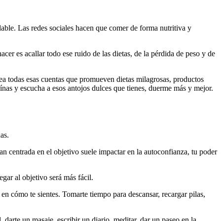
able. Las redes sociales hacen que comer de forma nutritiva y
cer es acallar todo ese ruido de las dietas, de la pérdida de peso y de
quea todas esas cuentas que promueven dietas milagrosas, productos
eínas y escucha a esos antojos dulces que tienes, duerme más y mejor.
as.
tan centrada en el objetivo suele impactar en la autoconfianza, tu poder
gar al objetivo será más fácil.
a en cómo te sientes. Tomarte tiempo para descansar, recargar pilas,
 darte un masaje, escribir un diario, meditar, dar un paseo en la