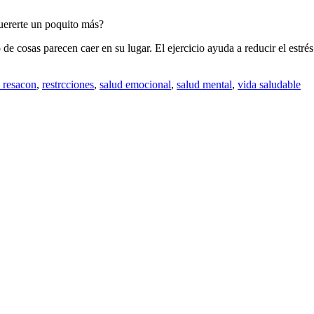
uererte un poquito más?
de cosas parecen caer en su lugar. El ejercicio ayuda a reducir el est
l resacon
,
restrcciones
,
salud emocional
,
salud mental
,
vida saludable