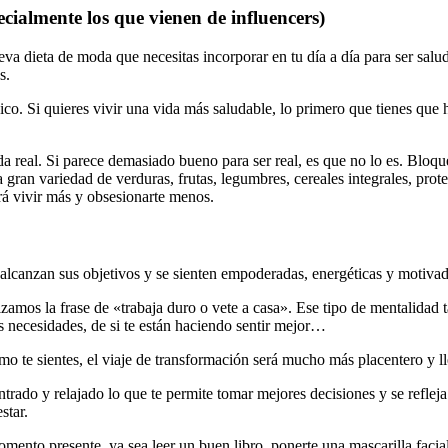
ecialmente los que vienen de influencers)
a dieta de moda que necesitas incorporar en tu día a día para ser salud
s.
co. Si quieres vivir una vida más saludable, lo primero que tienes que ha
ida real. Si parece demasiado bueno para ser real, es que no lo es. Blo
gran variedad de verduras, frutas, legumbres, cereales integrales, prot
rá vivir más y obsesionarte menos.
alcanzan sus objetivos y se sienten empoderadas, energéticas y motivad
lizamos la frase de «trabaja duro o vete a casa». Ese tipo de mentalidad 
s necesidades, de si te están haciendo sentir mejor…
o te sientes, el viaje de transformación será mucho más placentero y lle
ntrado y relajado lo que te permite tomar mejores decisiones y se reflej
star.
omento presente, ya sea leer un buen libro, ponerte una mascarilla facial,