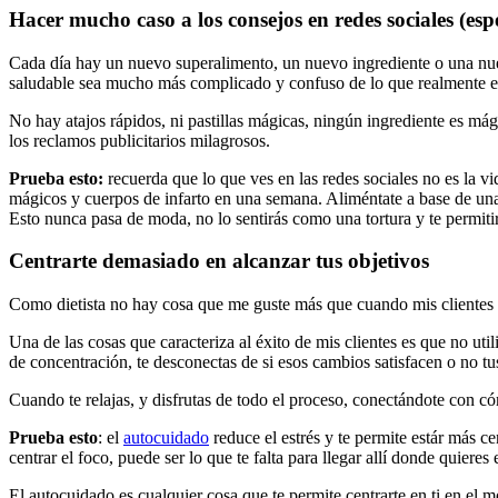
Hacer mucho caso a los consejos en redes sociales (esp
Cada día hay un nuevo superalimento, un nuevo ingrediente o una nuev
saludable sea mucho más complicado y confuso de lo que realmente e
No hay atajos rápidos, ni pastillas mágicas, ningún ingrediente es mági
los reclamos publicitarios milagrosos.
Prueba esto:
recuerda que lo que ves en las redes sociales no es la v
mágicos y cuerpos de infarto en una semana. Aliméntate a base de una 
Esto nunca pasa de moda, no lo sentirás como una tortura y te permiti
Centrarte demasiado en alcanzar tus objetivos
Como dietista no hay cosa que me guste más que cuando mis clientes 
Una de las cosas que caracteriza al éxito de mis clientes es que no uti
de concentración, te desconectas de si esos cambios satisfacen o no tu
Cuando te relajas, y disfrutas de todo el proceso, conectándote con cóm
Prueba esto
: el
autocuidado
reduce el estrés y te permite estár más ce
centrar el foco, puede ser lo que te falta para llegar allí donde quieres e
El autocuidado es cualquier cosa que te permite centrarte en ti en el m