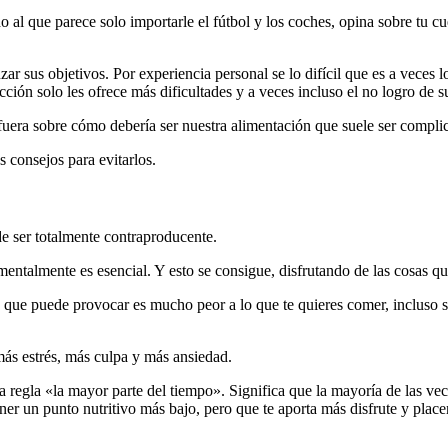
o al que parece solo importarle el fútbol y los coches, opina sobre tu c
zar sus objetivos. Por experiencia personal se lo difícil que es a veces 
ción solo les ofrece más dificultades y a veces incluso el no logro de s
fuera sobre cómo debería ser nuestra alimentación que suele ser compli
 consejos para evitarlos.
de ser totalmente contraproducente.
entalmente es esencial. Y esto se consigue, disfrutando de las cosas que
d que puede provocar es mucho peor a lo que te quieres comer, incluso 
más estrés, más culpa y más ansiedad.
la regla «la mayor parte del tiempo». Significa que la mayoría de las vec
er un punto nutritivo más bajo, pero que te aporta más disfrute y placer.