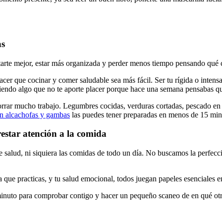
as
arte mejor, estar más organizada y perder menos tiempo pensando qué 
cer que cocinar y comer saludable sea más fácil. Ser tu rígida o intensa
miendo algo que no te aporte placer porque hace una semana pensabas 
horrar mucho trabajo. Legumbres cocidas, verduras cortadas, pescado e
on alcachofas y gambas
las puedes tener preparadas en menos de 15 minut
estar atención a la comida
 salud, ni siquiera las comidas de todo un día. No buscamos la perfecc
ica que practicas, y tu salud emocional, todos juegan papeles esenciales e
minuto para comprobar contigo y hacer un pequeño scaneo de en qué otr