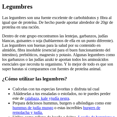
Legumbres
Las legumbres son una fuente excelente de carbohidratos y fibra al
igual que de proteína. De hecho puede aportar alrededor de 20gr de
proteína en una ración.
Dentro de este grupo encontramos las lentejas, garbanzos, judías
blancas, guisantes o soja (hablaremos de ella en un punto diferente).
Las legumbres son buenas para la salud por su contenido en
almidón, fibra insoluble (esencial para el buen funcionamiento del
intestino), prebióticos, magnesio y potasio. Algunas legumbres como
los garbanzos o las judías azuki te aportan todos los aminoácidos
esenciales que necesita tu organismo. Y lo mejor de todo es que son
super baratas si comparamos con fuentes de proteína animal.
¿Cómo utilizar las legumbres?
Cuécelas con tus especias favoritas y disfruta tal cual
Añádeselas a tus ensaladas o estofados, no te puedes perder
este de
calabaza, kale yjudía negra
.
Prepara deliciosos hummus, burgers o albóndigas como este
hummus de judía mungo
o estas increíbles
burgers de
remolacha y judía.