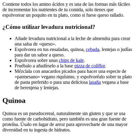
Contiene todos los amino ácidos y es una de las formas más fáciles
de incrementar los nutrientes de tu comida, solo tienes que
espolvorear un poquito en tu plato, como si fuese queso rallado.
¿Cómo utilizar levadura nutricional?
Añade levadura nutricional a la leche de almendra para crear
una salsa de «queso».
Espolvorea en tus ensaladas, quinoa,
cebada
, lentejas o judías
para dar un sabor a queso.
Espolvorea sobre unas
chips de kale
.
Pruébalo a añadírselo a la base
pizza de coliflor
.
Mézclala con anacardos picados para hacer una especie de
«parmesano» vegano riquísimo, y espolvoréalo sobre tu plato
de pasta preferido o para una deliciosa
lasaña
vegana a base
de berenjena y lentejas.
Quinoa
Quinoa es un pseudocereal, naturalmente sin gluten y que se usa
como fuente de carbohidrato, pero también es una gran fuente de
proteína. Úsalo en lugar de arroz para aprovecharte de una mayor
diversidad en tu ingesta de hidratos.