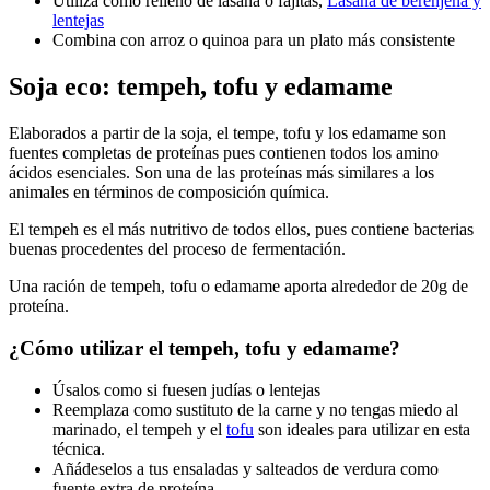
Utiliza como relleno de lasaña o fajitas,
Lasaña de berenjena y
lentejas
Combina con arroz o quinoa para un plato más consistente
Soja eco: tempeh, tofu y edamame
Elaborados a partir de la soja, el tempe, tofu y los edamame son
fuentes completas de proteínas pues contienen todos los amino
ácidos esenciales. Son una de las proteínas más similares a los
animales en términos de composición química.
El tempeh es el más nutritivo de todos ellos, pues contiene bacterias
buenas procedentes del proceso de fermentación.
Una ración de tempeh, tofu o edamame aporta alrededor de 20g de
proteína.
¿Cómo utilizar el tempeh, tofu y edamame?
Úsalos como si fuesen judías o lentejas
Reemplaza como sustituto de la carne y no tengas miedo al
marinado, el tempeh y el
tofu
son ideales para utilizar en esta
técnica.
Añádeselos a tus ensaladas y salteados de verdura como
fuente extra de proteína.