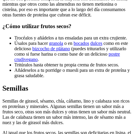
mientras que otros como las almendras no tienen metionina o
cisteína, por eso es importante que a lo largo del día consumamos
otras fuentes de proteína que cubran ese déficit.
¿Cómo utilizar frutos secos?
Trocéalos y añádelos a tus ensaladas para un extra crujiente.
Úsalos para hacer
granola
o en
bocados
dulces
como en este
delicioso
bizcocho de plátano
(puedes triturarlos y utilizarlo
como si fuese harina o como base de un delicioso
postre
crudivegano
.
Tritúralos hasta obtener tu propia crema de frutos secos.
Añádeselos a tu porridge o muesli para un extra de proteína y
grasa saludable.
Semillas
Semillas de girasol, sésamo, chía, cáñamo, lino y calabaza son ricos
en proteínas y minerales. Algunas semillas tienen un sabor más a
frutos seco, otras son más dulces y otras tienen un sabor más neutral.
Las de calabaza tienen un sabor más intenso, las de sésamo más a
nuez y las de girasol más dulces.
Al igual que los frutos secos, las semillas son deficitarias en lisina, el