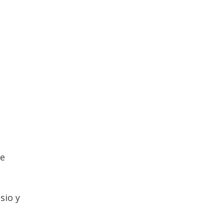
de
sio y