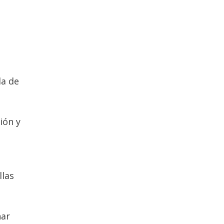
da de
ión y
llas
nar