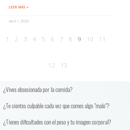
LEER MÁS »
abril 1, 2020
1
2
3
4
5
6
7
8
9
10
11
12
13
¿Vives obsesionada por la comida?
¿Te sientes culpable cada vez que comes algo "malo"?
¿Tienes dificultades con el peso y tu imagen corporal?