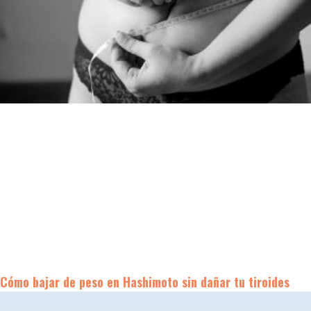
Cómo bajar de peso en Hashimoto sin dañar tu tiroides