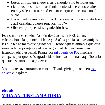
busca un sitio en el que estés tranquilo y no te molesten.
cierra los ojos, respira profundamente, siente como el aire
entra y sale de tu nariz. Siente tu cuerpo conectarse con el
suelo.
fija una intención para el día de hoy «¿qué quieres sentir hoy?
¿qué cualidad quieres practicar hoy?»
Observa por qué estas agradecido hoy.
Esta semana se celebra Acción de Gracias en EEUU, una
celebración a la que me uní hace ya 8 años gracias a unas amigas a
las que tengo tanto que agradecer!! Desde aquí te animo a que esta
semana te propongas a cultivar la gratitud de una forma más
intencionada y especial. Pásate por
mi cuenta de IG
, inspírate y
comparte por qué estás agradecida o incluso nomina a aquellos a los
que tienes tanto que agradecer.
Y si quieres aventurarte en esto de Thanksgiving, pincha en
este
enlace
e inspírate.
ebook
VIDA ANTIINFLAMATORIA
Ayuda a tu cuerpo a reducir la inflamación crónica de bajo grado