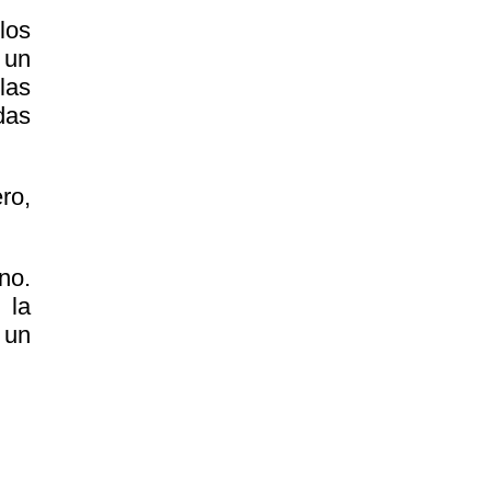
los
 un
las
das
ro,
no.
 la
 un