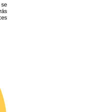
 se
rás
ces