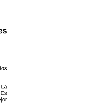
es
ios
 La
 Es
jor