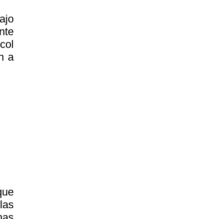
ajo
nte
col
n a
que
las
nas