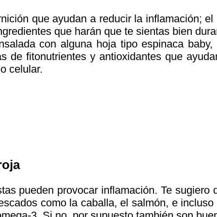
ición que ayudan a reducir la inflamación; el 
ngredientes que harán que te sientas bien dura
nsalada con alguna hoja tipo espinaca baby, 
as de fitonutrientes y antioxidantes que ayuda
o celular.
roja
as pueden provocar inflamación. Te sugiero 
escados como la caballa, el salmón, e incluso 
 omega-3. Si no, por supuesto también son bue