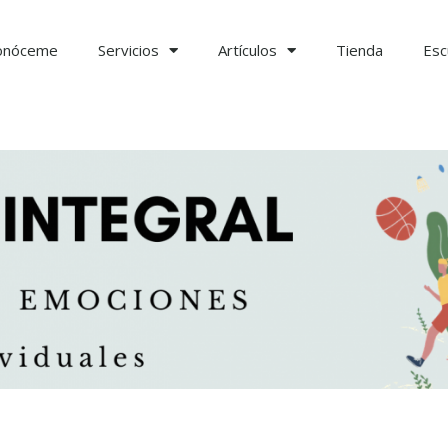
onóceme
Servicios
Artículos
Tienda
Esc