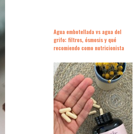
Agua embotellada vs agua del
grifo: filtros, ósmosis y qué
recomiendo como nutricionista