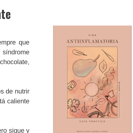
nte
iempre que
 síndrome
hocolate,
s de nutrir
tá caliente
ro sigue y