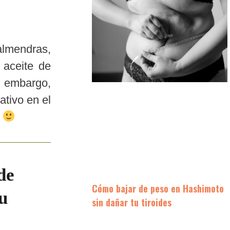
almendras,
 aceite de
n embargo,
ativo en el
a
de
Cómo bajar de peso en Hashimoto
u
sin dañar tu tiroides