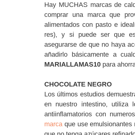
Hay MUCHAS marcas de caldo 
comprar una marca que prov
alimentados con pasto e ideal
res), y si puede ser que est
asegurarse de que no haya ace
añadirlo básicamente a cual
MARIALLAMAS10
para ahorr
CHOCOLATE NEGRO
Los últimos estudios demuestr
en nuestro intestino, utiliza
antiinflamatorios con numero
marca
que use emulsionantes na
que no tenga azúcares refinad