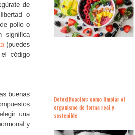
egúrate de
ibertad o
de pollo o
 significa
ta
(puedes
 el código
ias buenas
Detoxificación: cómo limpiar el
compuestos
organismo de forma real y
elegir una
sostenible
 hormonal y