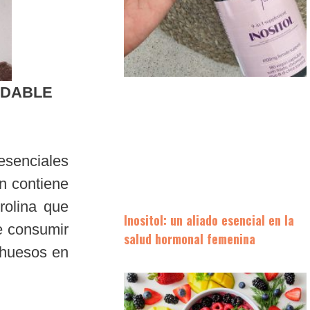
UDABLE
esenciales
én contiene
rolina que
Inositol: un aliado esencial en la
de consumir
salud hormonal femenina
 huesos en