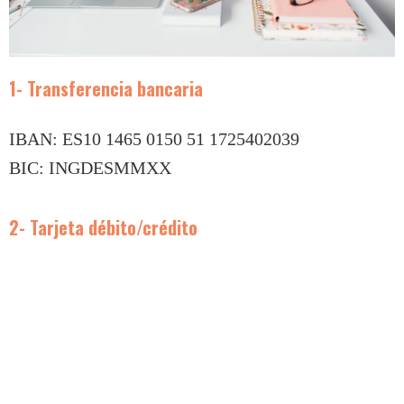
1- Transferencia bancaria
IBAN: ES10 1465 0150 51 1725402039
BIC: INGDESMMXX
2- Tarjeta débito/crédito
[simpay id="1212"]
[simpay id="1213"]